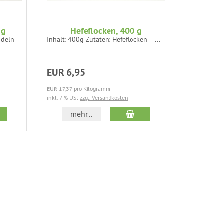
 g
Hefeflocken, 400 g
Datteln
ndeln
Inhalt: 400g Zutaten: Hefeflocken ...
Inhalt: 1
DURCHSCH
EUR 6,95
EUR 5,
EUR 17,37 pro Kilogramm
inkl. 7 % U
inkl. 7 % USt
zzgl. Versandkosten
 den Warenkorb
In den Warenkorb
mehr...
m