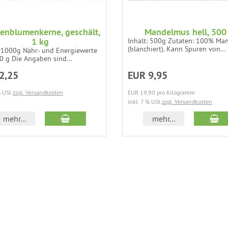
enblumenkerne, geschält,
Mandelmus hell, 500
1 kg
Inhalt: 500g Zutaten: 100% Ma
(blanchiert). Kann Spuren von...
: 1000g Nähr- und Energiewerte
0 g Die Angaben sind...
2,25
EUR 9,95
% USt
zzgl. Versandkosten
EUR 19,90 pro Kilogramm
inkl. 7 % USt
zzgl. Versandkosten
In den Warenkorb
In
mehr...
mehr...