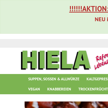
!!!!!!AKTION
NEU i
SUPPEN, SOSSEN & ALLWÜRZE
KALTGEPRES
VEGAN
KNABBEREIEN
TROCKENFRÜCH