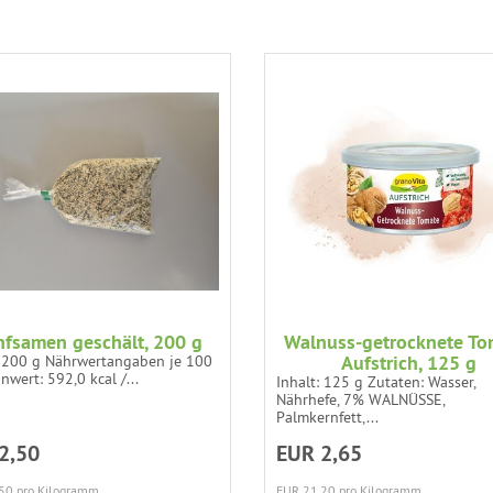
fsamen geschält, 200 g
Walnuss-getrocknete To
Aufstrich, 125 g
: 200 g Nährwertangaben je 100
nwert: 592,0 kcal /...
Inhalt: 125 g Zutaten: Wasser,
Nährhefe, 7% WALNÜSSE,
Palmkernfett,...
2,50
EUR 2,65
50 pro Kilogramm
EUR 21,20 pro Kilogramm