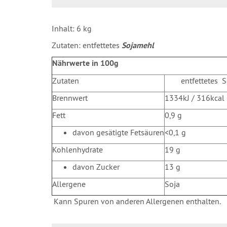
Inhalt: 6 kg
Zutaten: entfettetes
Sojamehl
Nährwerte in 100g
Zutaten
entfette
Brennwert
1334kJ / 316kcal
Fett
0,9 g
davon gesätigte Fetsäuren
<0,1 g
Kohlenhydrate
19 g
davon Zucker
13 g
Allergene
Soja
Kann Spuren von anderen Allergenen enthalten.