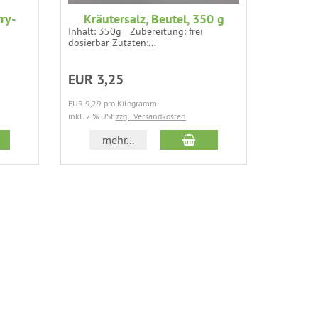
ry-
Kräutersalz, Beutel, 350 g
We
Inhalt: 350g Zubereitung: frei
dosierbar Zutaten:...
Inhalt: 1
100 % Nä
EUR 3,25
EUR 4,
EUR 9,29 pro Kilogramm
inkl. 19 % 
inkl. 7 % USt
zzgl. Versandkosten
 den Warenkorb
In den Warenkorb
mehr...
m