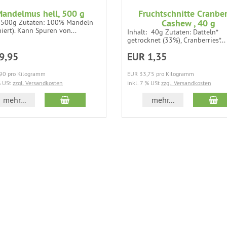
andelmus hell, 500 g
Fruchtschnitte Cranber
Cashew , 40 g
: 500g Zutaten: 100% Mandeln
hiert). Kann Spuren von...
Inhalt: 40g Zutaten: Datteln*
getrocknet (33%), Cranberries*...
9,95
EUR 1,35
90 pro Kilogramm
EUR 33,75 pro Kilogramm
% USt
zzgl. Versandkosten
inkl. 7 % USt
zzgl. Versandkosten
In den Warenkorb
In
mehr...
mehr...