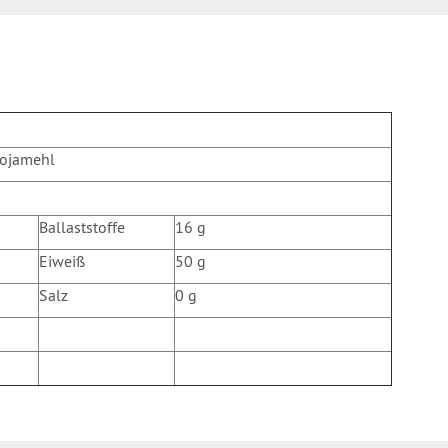
tes Sojamehl
Ballaststoffe
16 g
Eiweiß
50 g
Salz
0 g