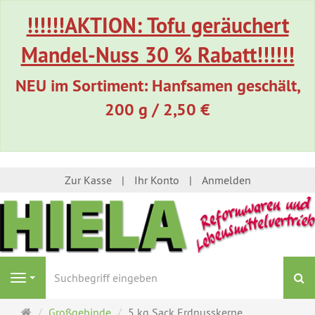
!!!!!!AKTION: Tofu geräuchert
Mandel-Nuss 30 % Rabatt!!!!!!
NEU im Sortiment: Hanfsamen geschält,
200 g / 2,50 €
Zur Kasse
Ihr Konto
Anmelden
S
Navigation
Startseite
Großgebinde
5 kg Sack Erdnusskerne