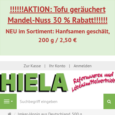
!!!!!!AKTION: Tofu geräuchert
Mandel-Nuss 30 % Rabatt!!!!!!
NEU im Sortiment: Hanfsamen geschält,
200 g / 2,50 €
Zur Kasse
Ihr Konto
Anmelden
S
Navigation
Startseite
Imker-Honig aus Deutschland, 500 g