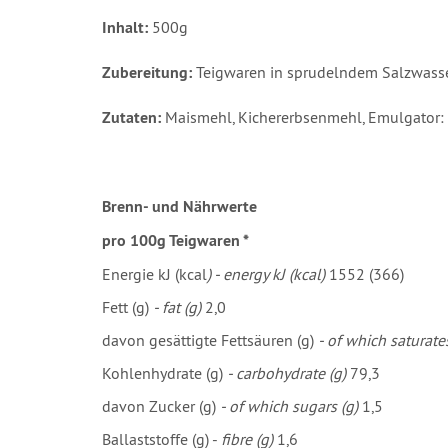
Inhalt:
500g
Zubereitung:
Teigwaren in sprudelndem Salzwasser
Zutaten:
Maismehl, Kichererbsenmehl, Emulgator: 
Brenn- und Nährwerte
pro 100g Teigwaren *
Energie kJ (kcal
) - energy kJ (kcal)
1552 (366)
Fett (g)
- fat (g)
2,0
davon gesättigte Fettsäuren (g)
- of which saturate
Kohlenhydrate (g)
- carbohydrate (g)
79,3
davon Zucker (g)
- of which sugars (g)
1,5
Ballaststoffe (g) -
fibre (g)
1,6