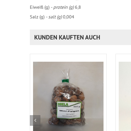
Eiweiß (g)
- protein (g)
6,8
Salz (g)
- salt (g)
0,004
KUNDEN KAUFTEN AUCH