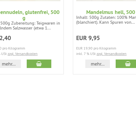
ennudeln, glutenfrei, 500
Mandelmus hell, 500
g
Inhalt: 500g Zutaten: 100% Ma
(blanchiert). Kann Spuren von...
: 500g Zubereitung: Teigwaren in
lndem Salzwasser (etwa 1...
2,40
EUR 9,95
0 pro Kilogramm
EUR 19,90 pro Kilogramm
% USt
zzgl. Versandkosten
inkl. 7 % USt
zzgl. Versandkosten
In den Warenkorb
In
mehr...
mehr...