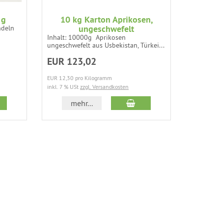
 g
10 kg Karton Aprikosen,
HW - 
ungeschwefelt
ndeln
Inhalt: 4
12 min Zu
Inhalt: 10000g Aprikosen
ungeschwefelt aus Usbekistan, Türkei...
EUR 123,02
EUR 1,
EUR 12,30 pro Kilogramm
EUR 3,75 p
inkl. 7 % USt
zzgl. Versandkosten
inkl. 7 % U
 den Warenkorb
In den Warenkorb
mehr...
m