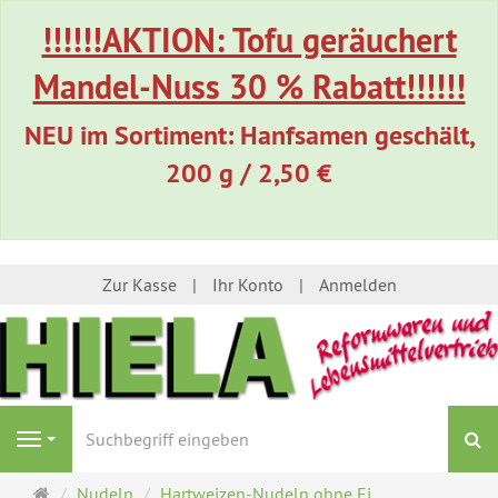
!!!!!!AKTION: Tofu geräuchert
Mandel-Nuss 30 % Rabatt!!!!!!
NEU im Sortiment: Hanfsamen geschält,
200 g / 2,50 €
Zur Kasse
Ihr Konto
Anmelden
S
Navigation
Startseite
Nudeln
Hartweizen-Nudeln ohne Ei