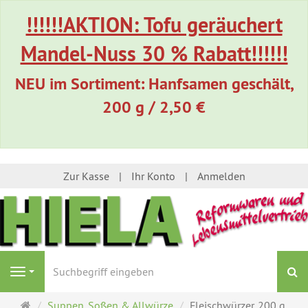
!!!!!!AKTION: Tofu geräuchert
Mandel-Nuss 30 % Rabatt!!!!!!
NEU im Sortiment: Hanfsamen geschält,
200 g / 2,50 €
Zur Kasse
Ihr Konto
Anmelden
S
Navigation
Startseite
Suppen, Soßen & Allwürze
Fleischwürzer, 200 g