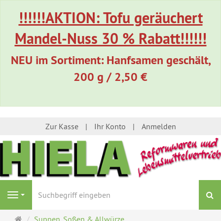
!!!!!!AKTION: Tofu geräuchert
Mandel-Nuss 30 % Rabatt!!!!!!
NEU im Sortiment: Hanfsamen geschält,
200 g / 2,50 €
Zur Kasse
Ihr Konto
Anmelden
S
Navigation
Startseite
Suppen, Soßen & Allwürze