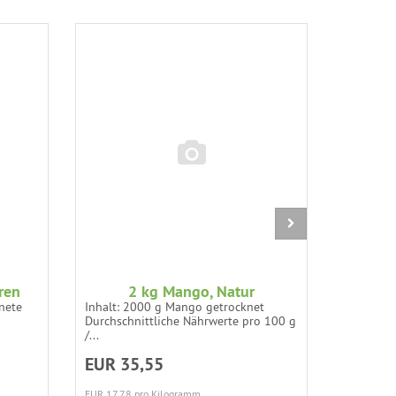
ren
2 kg Mango, Natur
Spagh
nete
Inhalt: 2000 g Mango getrocknet
Inhalt: 5
Durchschnittliche Nährwerte pro 100 g
sprudelnd
/...
EUR 35,55
EUR 2,
EUR 17,78 pro Kilogramm
EUR 4,80 p