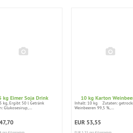
5 kg Eimer Soja Drink
10 kg Karton Weinbee
5 kg, Ergibt 50 l Getränk
Inhalt: 10 kg Zutaten: getrock
: Glukosesirup,...
Weinbeeren 99,5 %,...
47,70
EUR 53,55
4 pro Kilogramm
EUR 5,35 pro Kilogramm