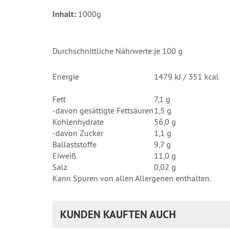
Inhalt:
1000g
Durchschnittliche Nährwerte:
je 100 g
Energie
1479 kJ / 351 kcal
Fett
7,1 g
-davon gesättigte Fettsäuren
1,5 g
Kohlenhydrate
56,0 g
-davon Zucker
1,1 g
Ballaststoffe
9,7 g
Eiweiß
11,0 g
Salz
0,02 g
Kann Spuren von allen Allergenen enthalten.
KUNDEN KAUFTEN AUCH