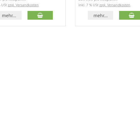
% USt
zzgl. Versandkosten
inkl. 7 % USt
zzgl. Versandkosten
In den Warenkorb
In
mehr...
mehr...