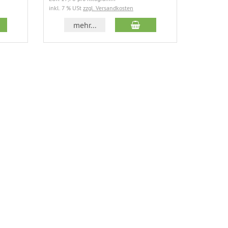
inkl. 7 % USt
zzgl. Versandkosten
inkl. 7 % U
 den Warenkorb
In den Warenkorb
mehr...
m