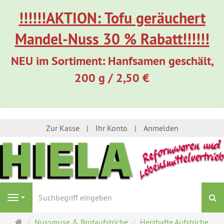
!!!!!!AKTION: Tofu geräuchert
Mandel-Nuss 30 % Rabatt!!!!!!
NEU im Sortiment: Hanfsamen geschält,
200 g / 2,50 €
Zur Kasse
Ihr Konto
Anmelden
S
Navigation
Startseite
Nussmuse & Brotaufstriche
Herzhafte Aufstriche