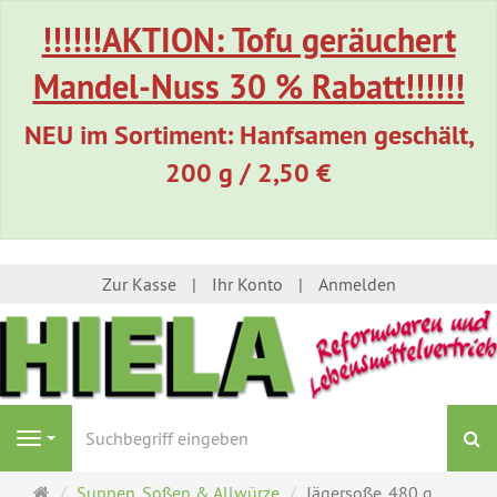
!!!!!!AKTION: Tofu geräuchert
Mandel-Nuss 30 % Rabatt!!!!!!
NEU im Sortiment: Hanfsamen geschält,
200 g / 2,50 €
Zur Kasse
Ihr Konto
Anmelden
S
Navigation
Startseite
Suppen, Soßen & Allwürze
Jägersoße, 480 g