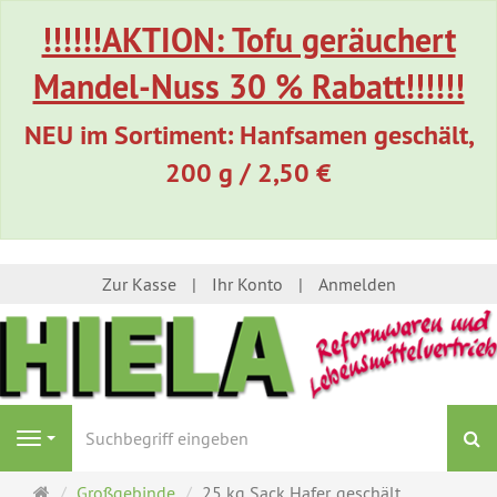
!!!!!!AKTION: Tofu geräuchert
Mandel-Nuss 30 % Rabatt!!!!!!
NEU im Sortiment: Hanfsamen geschält,
200 g / 2,50 €
Zur Kasse
Ihr Konto
Anmelden
S
Navigation
Startseite
Großgebinde
25 kg Sack Hafer, geschält