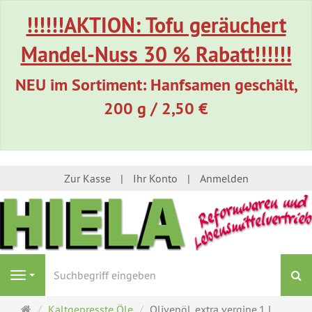
!!!!!!AKTION: Tofu geräuchert
Mandel-Nuss 30 % Rabatt!!!!!!
NEU im Sortiment: Hanfsamen geschält,
200 g / 2,50 €
Zur Kasse
Ihr Konto
Anmelden
S
Navigation
Startseite
Kaltgepresste Öle
Olivenöl, extra vergine,1 l